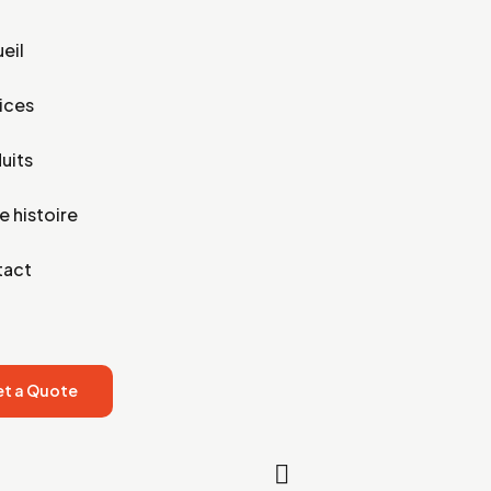
eil
ices
uits
e histoire
tact
t a Quote